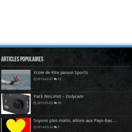
Articles Populaires
Ecole de Kite Jaxsun Sports
2016-02-07
12
Pack NoLimit – Dolycam
2015-05-05
10
Soyons plus malin, allons aux Pays-bas….
2014-03-10
7