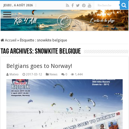
JEUDI , 6 AOÛT 2026
Accueil
»
Étiquette :
snowkite belgique
Tag Archives:
snowkite belgique
Belgians goes to Norway!
Mateo
2017-03-12
News
0
1,444