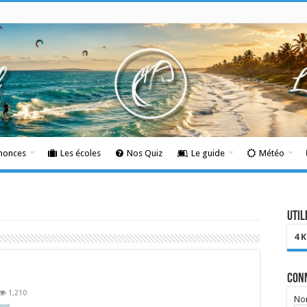
nnonces
Les écoles
Nos Quiz
Le guide
Météo
Util
4 
Con
1,210
Nom