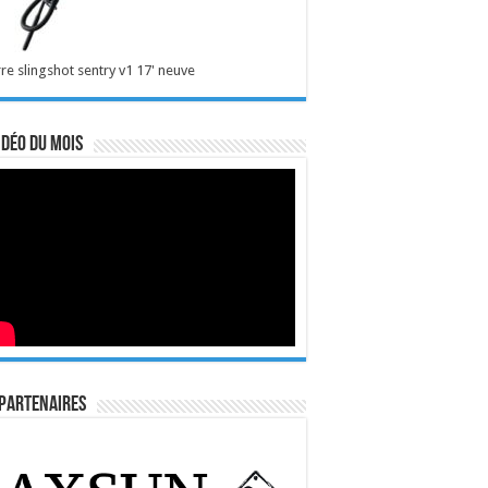
re slingshot sentry v1 17' neuve
idéo du mois
Partenaires