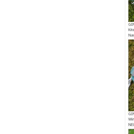
GIN
Kit
Na
GIN
Win
NE