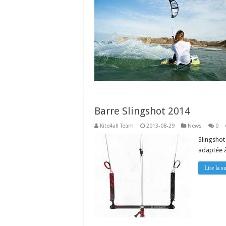
Barre Slingshot 2014
Kite4all Team
2013-08-29
News
0
Slingshot
adaptée 
Lire la su