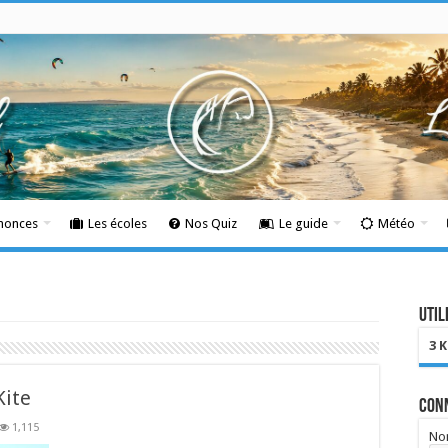
nnonces
Les écoles
Nos Quiz
Le guide
Météo
Util
3 
Kite
Con
1,115
Nom