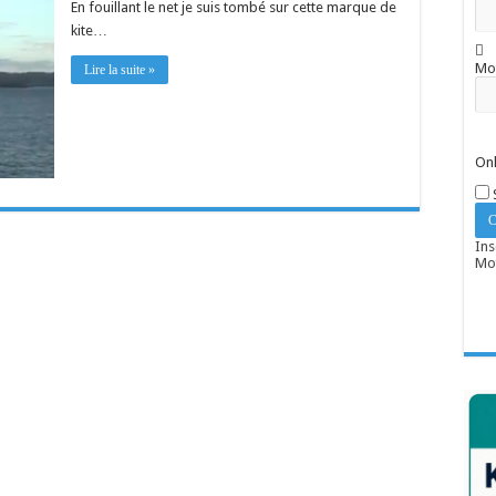
En fouillant le net je suis tombé sur cette marque de
kite…
Mo
Lire la suite »
Onl
Ins
Mot