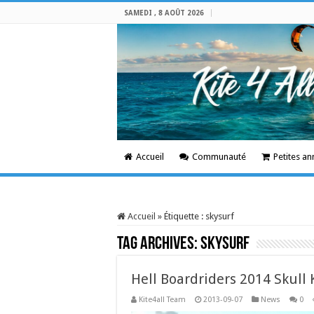
SAMEDI , 8 AOÛT 2026
Accueil
Communauté
Petites a
Accueil
»
Étiquette :
skysurf
Tag Archives:
skysurf
Hell Boardriders 2014 Skull 
Kite4all Team
2013-09-07
News
0