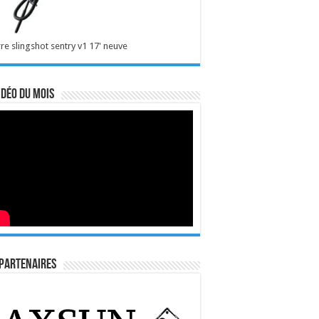
re slingshot sentry v1 17' neuve
idéo du mois
Partenaires