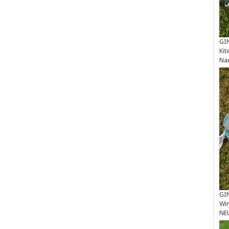
GIN
Kit
Na
GIN
Win
NE