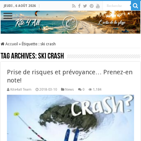
JEUDI , 6 AOÛT 2026
Accueil
»
Étiquette :
ski crash
Tag Archives:
ski crash
Prise de risques et prévoyance… Prenez-en
note!
Kite4all Team
2018-03-10
News
0
1,184