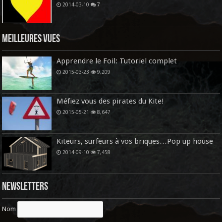
2014-03-10
7
Meilleures vues
Apprendre le Foil: Tutoriel complet
2015-03-23
9,209
Méfiez vous des pirates du Kite!
2015-05-21
8,647
Kiteurs, surfeurs à vos briques…Pop up house
2014-09-10
7,458
Newsletters
Nom