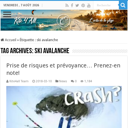
VENDREDI , 7 AOÛT 2026
Accueil
»
Étiquette :
ski avalanche
Tag Archives:
ski avalanche
Prise de risques et prévoyance… Prenez-en
note!
Kite4all Team
2018-03-10
News
0
1,184