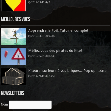
2014-03-10
7
Meilleures vues
Apprendre le Foil: Tutoriel complet
2015-03-23
9,209
Méfiez vous des pirates du Kite!
2015-05-21
8,648
Kiteurs, surfeurs à vos briques…Pop up house
2014-09-10
7,459
Newsletters
Nom