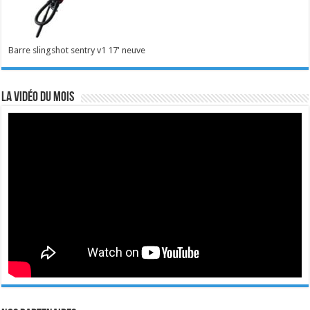
Barre slingshot sentry v1 17' neuve
La vidéo du mois