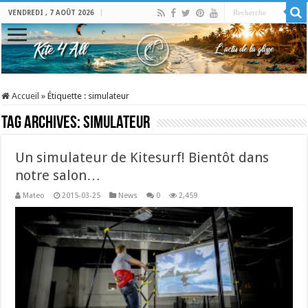
VENDREDI , 7 AOÛT 2026
Accueil
»
Étiquette :
simulateur
Tag Archives:
simulateur
Un simulateur de Kitesurf! Bientôt dans
notre salon…
Mateo
2015-03-25
News
0
2,459