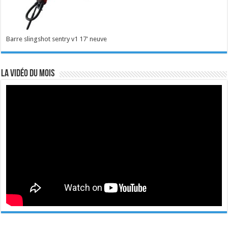
Barre slingshot sentry v1 17' neuve
La vidéo du mois