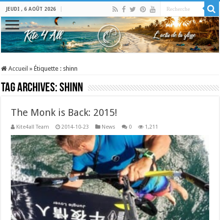
JEUDI , 6 AOÛT 2026
Accueil
»
Étiquette :
shinn
Tag Archives:
shinn
The Monk is Back: 2015!
Kite4all Team
2014-10-23
News
0
1,211