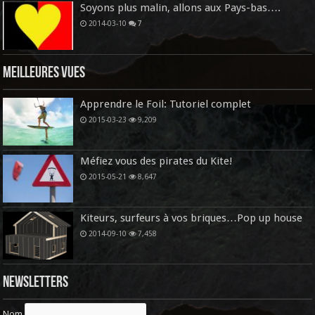
Soyons plus malin, allons aux Pays-bas….
2014-03-10
7
Meilleures vues
Apprendre le Foil: Tutoriel complet
2015-03-23
9,209
Méfiez vous des pirates du Kite!
2015-05-21
8,647
Kiteurs, surfeurs à vos briques…Pop up house
2014-09-10
7,458
Newsletters
Nom