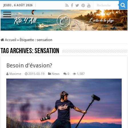
JEUDI , 6 AOÛT 2026
Accueil
»
Étiquette :
sensation
Tag Archives:
sensation
Besoin d’évasion?
Maxime
2015-03-19
News
0
1,587