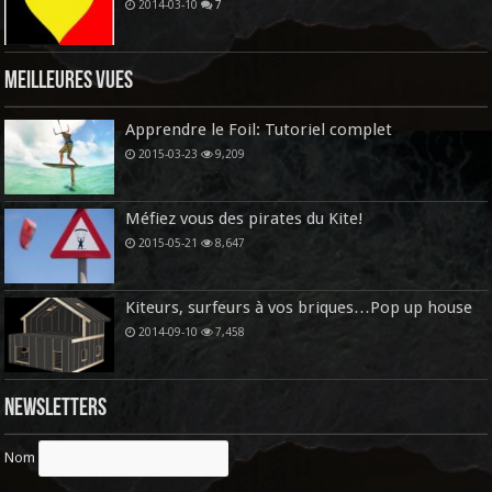
2014-03-10
7
Meilleures vues
Apprendre le Foil: Tutoriel complet
2015-03-23
9,209
Méfiez vous des pirates du Kite!
2015-05-21
8,647
Kiteurs, surfeurs à vos briques…Pop up house
2014-09-10
7,458
Newsletters
Nom