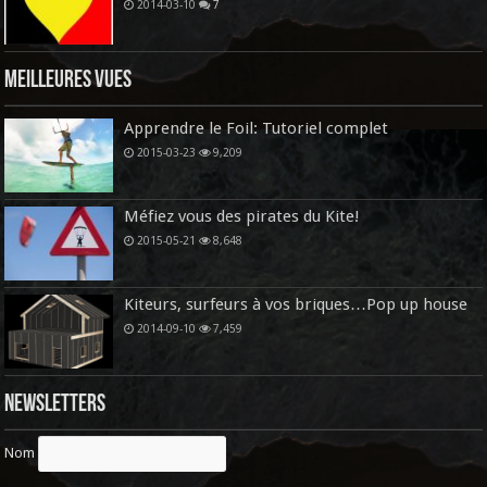
2014-03-10
7
Meilleures vues
Apprendre le Foil: Tutoriel complet
2015-03-23
9,209
Méfiez vous des pirates du Kite!
2015-05-21
8,648
Kiteurs, surfeurs à vos briques…Pop up house
2014-09-10
7,459
Newsletters
Nom