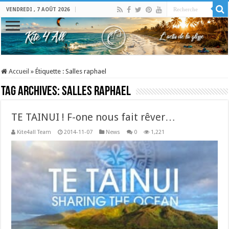
VENDREDI , 7 AOÛT 2026
Accueil
»
Étiquette :
Salles raphael
Tag Archives:
Salles raphael
TE TAINUI ! F-one nous fait rêver…
Kite4all Team
2014-11-07
News
0
1,221