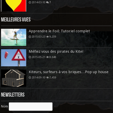
2014-03-10
7
Meilleures vues
Apprendre le Foil: Tutoriel complet
2015-03-23
9,209
Méfiez vous des pirates du Kite!
2015-05-21
8,648
Kiteurs, surfeurs à vos briques…Pop up house
2014-09-10
7,459
Newsletters
Nom