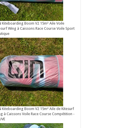
 Kiteboarding Boom V2 15m² Aile Voile
esurf Wing à Caissons Race Course Voile Sport
utique
 Kiteboarding Boom V2 15m² Aile de Kitesurf
g à Caissons Voile Race Course Compétition -
UVE