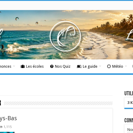
nnonces
Les écoles
Nos Quiz
Le guide
Météo
Util
r
3 
ys-Bas
Con
1,115
Nom