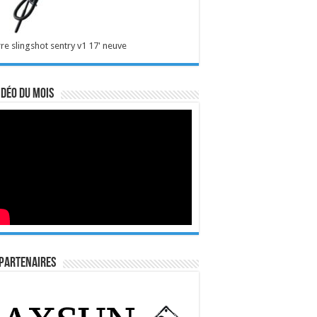
re slingshot sentry v1 17' neuve
idéo du mois
Partenaires