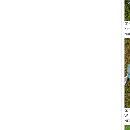
GIN
Kit
Na
GIN
Win
NE