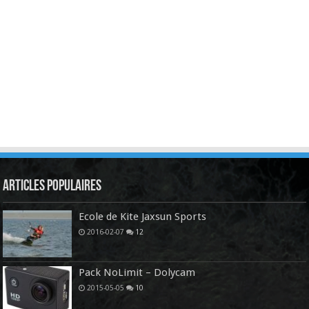
Articles Populaires
Ecole de Kite Jaxsun Sports
2016-02-07
12
Pack NoLimit – Dolycam
2015-05-05
10