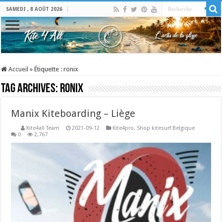
SAMEDI , 8 AOÛT 2026
Accueil
»
Étiquette :
ronix
Tag Archives:
ronix
Manix Kiteboarding – Liège
Kite4all Team
2021-09-12
Kite4pro
,
Shop kitesurf Belgique
0
2,767