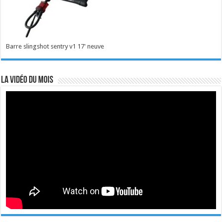
Barre slingshot sentry v1 17' neuve
La vidéo du mois