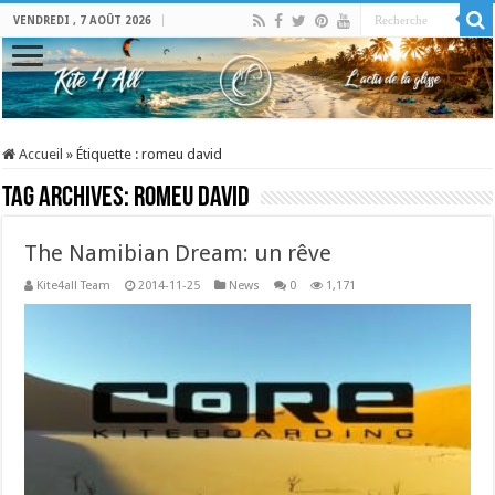
VENDREDI , 7 AOÛT 2026
Accueil
»
Étiquette :
romeu david
Tag Archives:
romeu david
The Namibian Dream: un rêve
Kite4all Team
2014-11-25
News
0
1,171