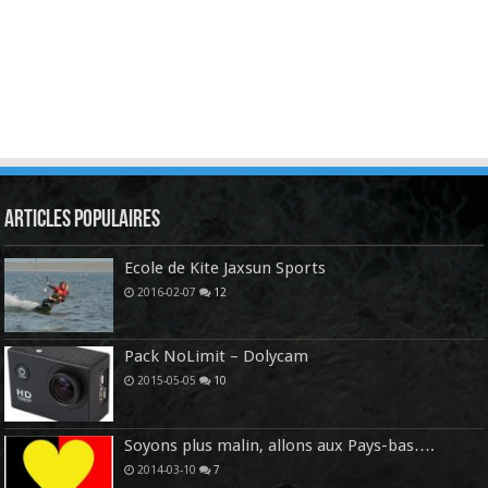
Articles Populaires
Ecole de Kite Jaxsun Sports
2016-02-07
12
Pack NoLimit – Dolycam
2015-05-05
10
Soyons plus malin, allons aux Pays-bas….
2014-03-10
7