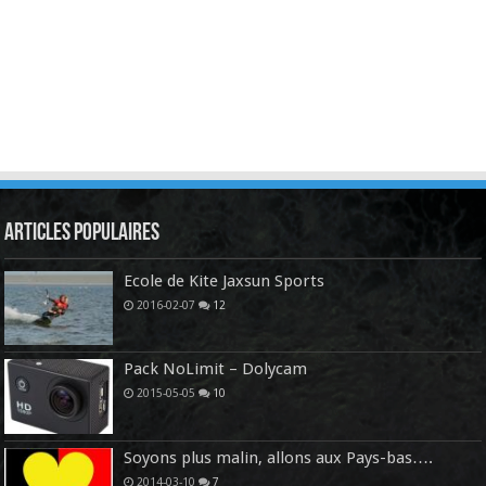
Articles Populaires
Ecole de Kite Jaxsun Sports
2016-02-07
12
Pack NoLimit – Dolycam
2015-05-05
10
Soyons plus malin, allons aux Pays-bas….
2014-03-10
7