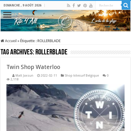
DIMANCHE , 9 AOÛT 2026
Accueil
»
Étiquette :
ROLLERBLADE
Tag Archives:
ROLLERBLADE
Twin Shop Waterloo
Matt Jaxsun
2022-02-11
Shop kitesurf Belgique
0
2,118