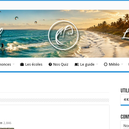
nnonces
Les écoles
Nos Quiz
Le guide
Météo
Util
4 
Con
2,846
Nom