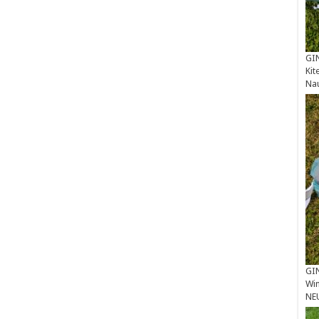
GIN
Kit
Na
GIN
Win
NE