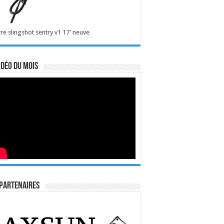
re slingshot sentry v1 17' neuve
idéo du mois
Partenaires