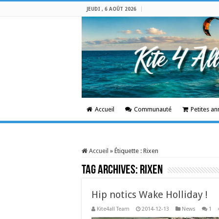
JEUDI , 6 AOÛT 2026
Accueil
Communauté
Petites a
Accueil
»
Étiquette :
Rixen
Tag Archives:
Rixen
Hip notics Wake Holliday !
Kite4all Team
2014-12-13
News
1