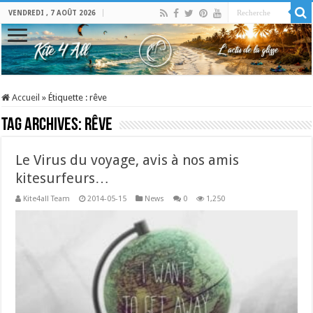
VENDREDI , 7 AOÛT 2026
Accueil
»
Étiquette :
rêve
Tag Archives:
rêve
Le Virus du voyage, avis à nos amis
kitesurfeurs…
Kite4all Team
2014-05-15
News
0
1,250