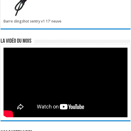
Barre slingshot sentry v1 17' neuve
La vidéo du mois