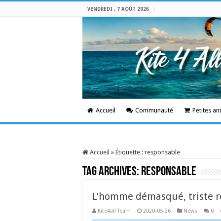
VENDREDI , 7 AOÛT 2026
Accueil
Communauté
Petites a
Accueil
»
Étiquette :
responsable
Tag Archives:
responsable
L’homme démasqué, triste ré
Kite4all Team
2020-05-26
News
0