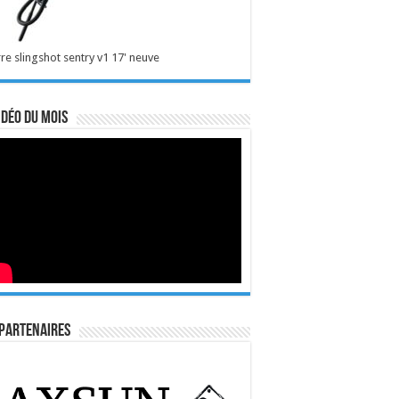
re slingshot sentry v1 17' neuve
idéo du mois
Partenaires