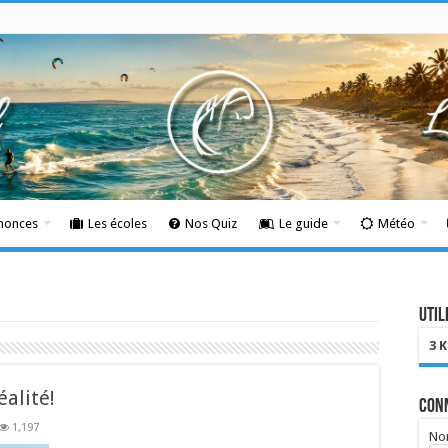
nnonces
Les écoles
Nos Quiz
Le guide
Météo
Util
3 
alité!
Con
1,197
Nom