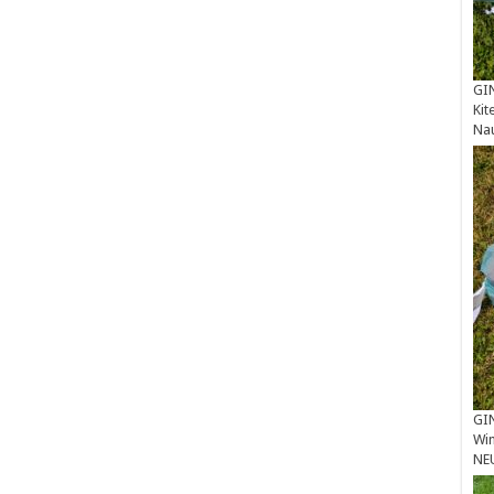
GIN
Kit
Na
GIN
Win
NE