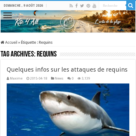
DIMANCHE , 9 AOÛT 2026
Accueil
»
Étiquette :
Requins
Tag Archives:
Requins
Quelques infos sur les attaques de requins
Maxime
2015-04-18
News
0
3,139