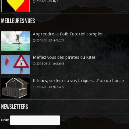
2014-03-10
7
Meilleures vues
Apprendre le Foil: Tutoriel complet
2015-03-23
9,209
Méfiez vous des pirates du Kite!
2015-05-21
8,648
Kiteurs, surfeurs à vos briques…Pop up house
2014-09-10
7,459
Newsletters
Nom