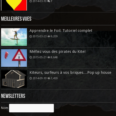
2014-03-10
7
Meilleures vues
Apprendre le Foil: Tutoriel complet
2015-03-23
9,209
Méfiez vous des pirates du Kite!
2015-05-21
8,648
Kiteurs, surfeurs à vos briques…Pop up house
2014-09-10
7,459
Newsletters
Nom