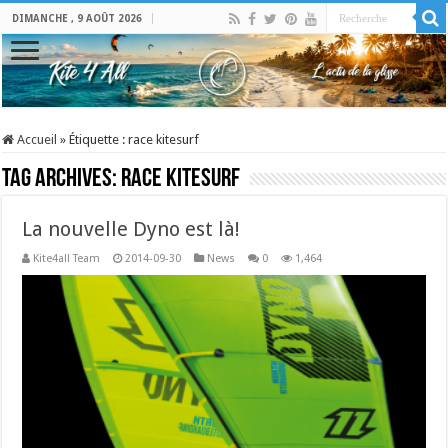
DIMANCHE , 9 AOÛT 2026
Accueil
»
Étiquette :
race kitesurf
Tag Archives:
race kitesurf
La nouvelle Dyno est là!
Kite4all Team
2014-09-30
News
0
1,464