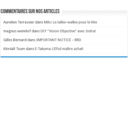
Commentaires sur nos articles
Aurelien Terrassier
dans
Milo: Le talkie-walkie pour le Kite
magnus wennlof
dans
DIY “Vision Objective” avec Indra!
Gilles Bernard
dans
IMPORTANT NOTICE – RRD
Kite4all Team
dans
E-Takuma: L’Efoil maître achat!