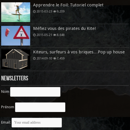
Apprendre le Foil: Tutoriel complet
2015-03-23
9,209
Méfiez vous des pirates du Kite!
2015-05-21
8,648
Kiteurs, surfeurs à vos briques…Pop up house
2014-09-10
7,459
Newsletters
Nom
Prénom
Email: