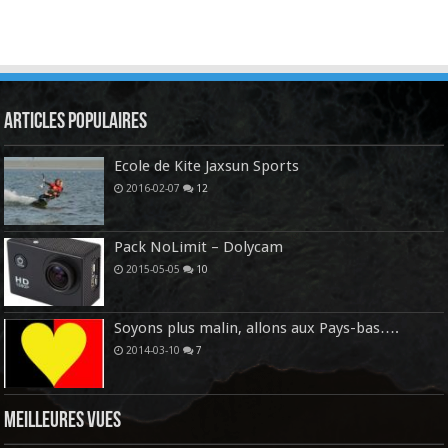
Articles Populaires
Ecole de Kite Jaxsun Sports
2016-02-07
12
Pack NoLimit – Dolycam
2015-05-05
10
Soyons plus malin, allons aux Pays-bas….
2014-03-10
7
Meilleures vues