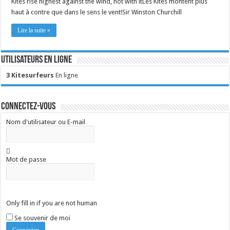
Kites rise highest against the wind, not with itLes Kites montent plus
haut à contre que dans le sens le vent!Sir Winston Churchill
Lire la suite »
Utilisateurs en ligne
3 Kitesurfeurs
En ligne
Connectez-vous
Nom d'utilisateur ou E-mail
Mot de passe
Only fill in if you are not human
Se souvenir de moi