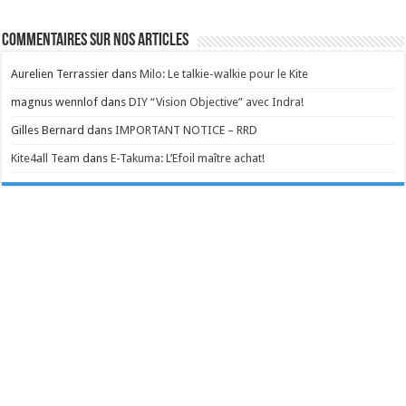
Commentaires sur nos articles
Aurelien Terrassier
dans
Milo: Le talkie-walkie pour le Kite
magnus wennlof
dans
DIY “Vision Objective” avec Indra!
Gilles Bernard
dans
IMPORTANT NOTICE – RRD
Kite4all Team
dans
E-Takuma: L’Efoil maître achat!