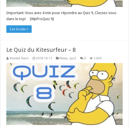
Important: Vous avez 4 min pour répondre au Quiz 9, Classez-vous
dans le top! [WpProQuiz 9]
Lire la suite »
Le Quiz du Kitesurfeur – 8
Kite4all Team
2018-10-17
News
,
quiZ
0
1,639