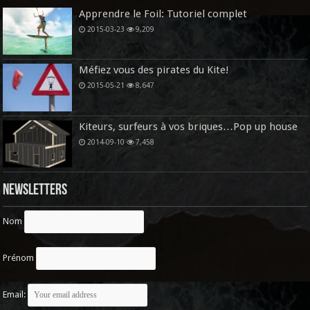
Apprendre le Foil: Tutoriel complet
2015-03-23
9,209
Méfiez vous des pirates du Kite!
2015-05-21
8,647
Kiteurs, surfeurs à vos briques…Pop up house
2014-09-10
7,458
Newsletters
Nom
Prénom
Email: