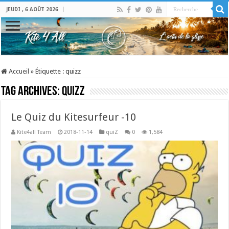
JEUDI , 6 AOÛT 2026
Accueil
»
Étiquette :
quizz
Tag Archives:
quizz
Le Quiz du Kitesurfeur -10
Kite4all Team
2018-11-14
quiZ
0
1,584