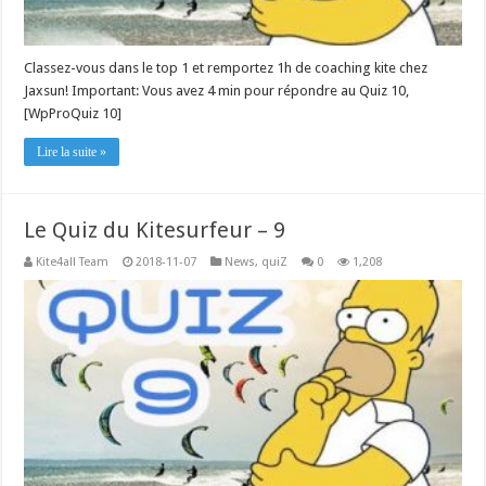
Classez-vous dans le top 1 et remportez 1h de coaching kite chez
Jaxsun! Important: Vous avez 4 min pour répondre au Quiz 10,
[WpProQuiz 10]
Lire la suite »
Le Quiz du Kitesurfeur – 9
Kite4all Team
2018-11-07
News
,
quiZ
0
1,208