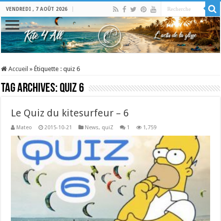
VENDREDI , 7 AOÛT 2026
Accueil
»
Étiquette :
quiz 6
Tag Archives:
quiz 6
Le Quiz du kitesurfeur – 6
Mateo
2015-10-21
News
,
quiZ
1
1,759