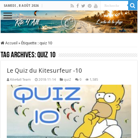
SAMEDI , 8 AOÛT 2026
Accueil
»
Étiquette :
quiz 10
Tag Archives:
quiz 10
Le Quiz du Kitesurfeur -10
Kite4all Team
2018-11-14
quiZ
0
1,585