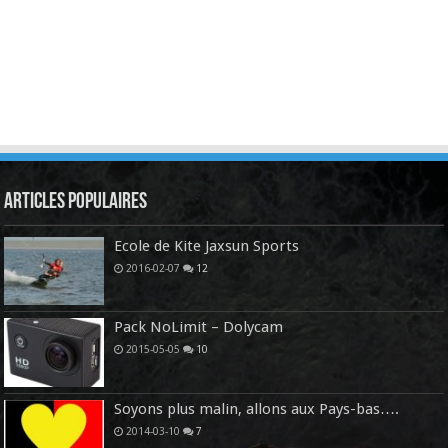
Articles Populaires
Ecole de Kite Jaxsun Sports
2016-02-07
12
Pack NoLimit – Dolycam
2015-05-05
10
Soyons plus malin, allons aux Pays-bas….
2014-03-10
7