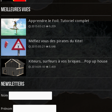
Meilleures vues
Apprendre le Foil: Tutoriel complet
2015-03-23
9,209
Méfiez vous des pirates du Kite!
2015-05-21
8,648
Kiteurs, surfeurs à vos briques…Pop up house
2014-09-10
7,459
Newsletters
Nom
Prénom