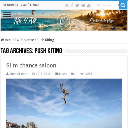
VENDREDI , 7 AOÛT 2026
Accueil
»
Étiquette :
Push Kiting
Tag Archives:
Push Kiting
Slim chance saloon
Kite4all Team
2013-12-31
News
1
1,068