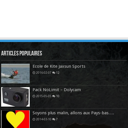
Articles Populaires
Ecole de Kite Jaxsun Sports
2016-02-07
12
Pack NoLimit – Dolycam
2015-05-05
10
Soyons plus malin, allons aux Pays-bas….
2014-03-10
7