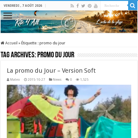
VENDREDI , 7 AOÛT 2026
Accueil
»
Étiquette :
promo du jour
Tag Archives:
promo du jour
La promo du Jour – Version Soft
Mateo
2015-10-27
News
0
1,525