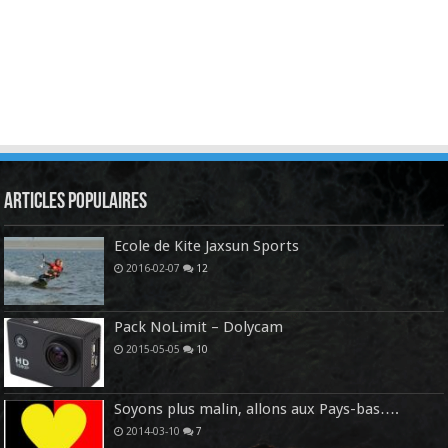
Articles Populaires
Ecole de Kite Jaxsun Sports
2016-02-07
12
Pack NoLimit – Dolycam
2015-05-05
10
Soyons plus malin, allons aux Pays-bas….
2014-03-10
7