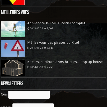
Meilleures vues
Apprendre le Foil: Tutoriel complet
2015-03-23
9,209
Méfiez vous des pirates du Kite!
2015-05-21
8,648
Kiteurs, surfeurs à vos briques…Pop up house
2014-09-10
7,459
Newsletters
Nom