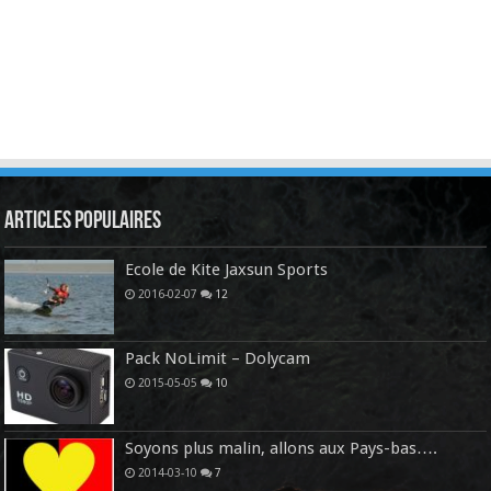
Articles Populaires
Ecole de Kite Jaxsun Sports
2016-02-07
12
Pack NoLimit – Dolycam
2015-05-05
10
Soyons plus malin, allons aux Pays-bas….
2014-03-10
7