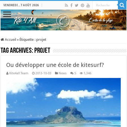
VENDREDI , 7 AOÛT 2026
Accueil
»
Étiquette :
projet
Tag Archives:
projet
Ou développer une école de kitesurf?
Kite4all Team
2013-10-03
News
5
1,346