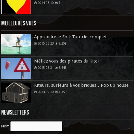
2014-03-10
7
Meilleures vues
Apprendre le Foil: Tutoriel complet
2015-03-23
9,209
Méfiez vous des pirates du Kite!
2015-05-21
8,648
Kiteurs, surfeurs à vos briques…Pop up house
2014-09-10
7,459
Newsletters
Nom