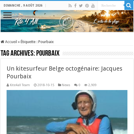
DIMANCHE , 9 AOÛT 2026
Accueil
»
Étiquette :
Pourbaix
Tag Archives:
Pourbaix
Un kitesurfeur Belge octogénaire: Jacques
Pourbaix
Kite4all Team
2018-10-15
News
0
2,909