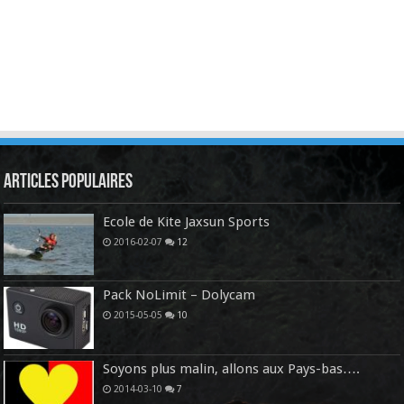
Articles Populaires
Ecole de Kite Jaxsun Sports
2016-02-07
12
Pack NoLimit – Dolycam
2015-05-05
10
Soyons plus malin, allons aux Pays-bas….
2014-03-10
7