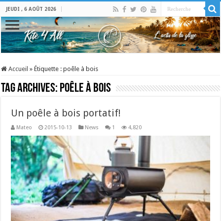
JEUDI , 6 AOÛT 2026
Accueil
»
Étiquette :
poêle à bois
Tag Archives:
poêle à bois
Un poêle à bois portatif!
Mateo
2015-10-13
News
1
4,820