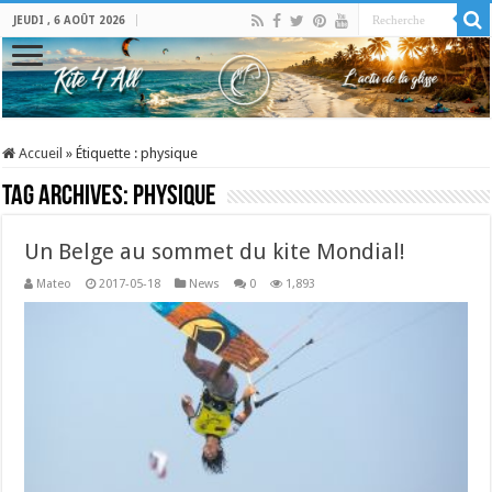
JEUDI , 6 AOÛT 2026
Accueil
»
Étiquette :
physique
Tag Archives:
physique
Un Belge au sommet du kite Mondial!
Mateo
2017-05-18
News
0
1,893