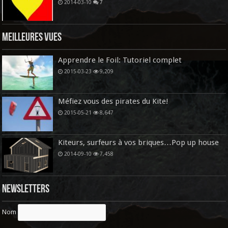
2014-03-10
7
Meilleures vues
Apprendre le Foil: Tutoriel complet
2015-03-23
9,209
Méfiez vous des pirates du Kite!
2015-05-21
8,647
Kiteurs, surfeurs à vos briques…Pop up house
2014-09-10
7,458
Newsletters
Nom