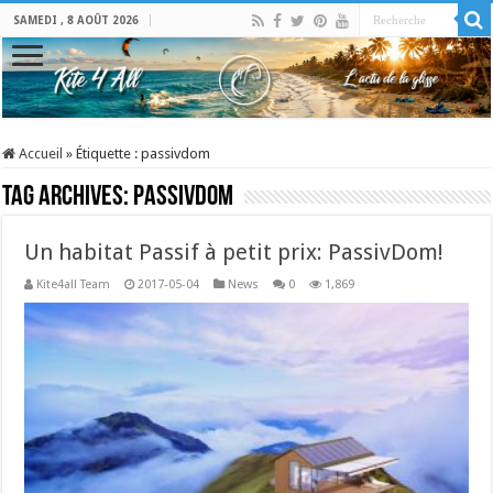
SAMEDI , 8 AOÛT 2026
Accueil
»
Étiquette :
passivdom
Tag Archives:
passivdom
Un habitat Passif à petit prix: PassivDom!
Kite4all Team
2017-05-04
News
0
1,869