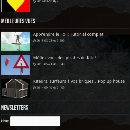
2014-03-10
7
Meilleures vues
Apprendre le Foil: Tutoriel complet
2015-03-23
9,209
Méfiez vous des pirates du Kite!
2015-05-21
8,648
Kiteurs, surfeurs à vos briques…Pop up house
2014-09-10
7,459
Newsletters
Nom