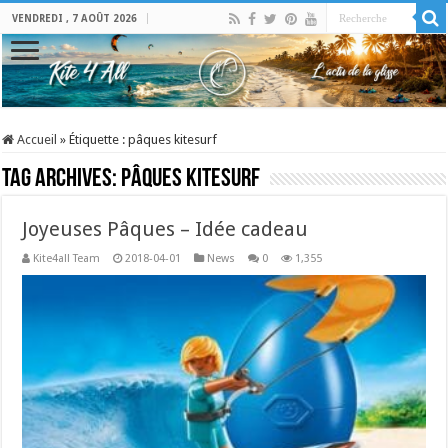
VENDREDI , 7 AOÛT 2026
Accueil
»
Étiquette :
pâques kitesurf
Tag Archives:
pâques kitesurf
Joyeuses Pâques – Idée cadeau
Kite4all Team
2018-04-01
News
0
1,355