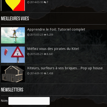
2014-03-10
7
Meilleures vues
Apprendre le Foil: Tutoriel complet
2015-03-23
9,209
Méfiez vous des pirates du Kite!
2015-05-21
8,647
Kiteurs, surfeurs à vos briques…Pop up house
2014-09-10
7,458
Newsletters
Nom