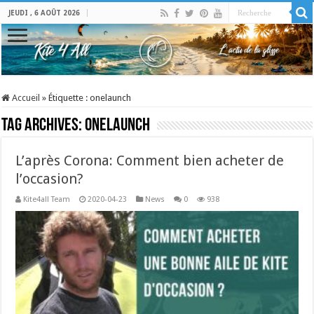
JEUDI , 6 AOÛT 2026
Accueil
»
Étiquette :
onelaunch
Tag Archives:
onelaunch
L’après Corona: Comment bien acheter de
l’occasion?
Kite4all Team
2020-04-23
News
0
938