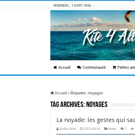
VENDREDI , 7 AOÛT 2026
Accueil
Communauté
Petites a
Accueil
»
Étiquette :
noyages
Tag Archives:
noyages
La noyade: les gestes qui sa
Kader Allia
2015-04-01
News
1