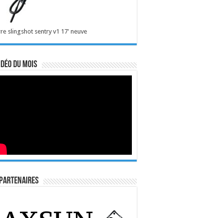
re slingshot sentry v1 17' neuve
idéo du mois
Partenaires