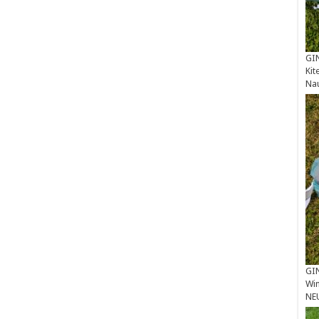
GIN
Kit
Na
GIN
Win
NE