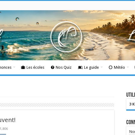
nnonces
Les écoles
Nos Quiz
Le guide
Météo
Util
3 
uvent!
Con
1,806
Nom