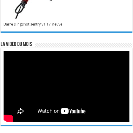
Barre slingshot sentry v1 17' neuve
La vidéo du mois