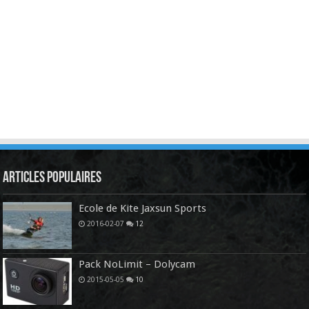
Articles Populaires
Ecole de Kite Jaxsun Sports
2016-02-07
12
Pack NoLimit – Dolycam
2015-05-05
10