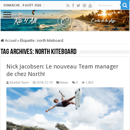
DIMANCHE , 9 AOÛT 2026
Accueil
»
Étiquette :
north kiteboard
Tag Archives:
north kiteboard
Nick Jacobsen: Le nouveau Team manager
de chez North!
Kite4all Team
2018-12-10
News
0
1,820