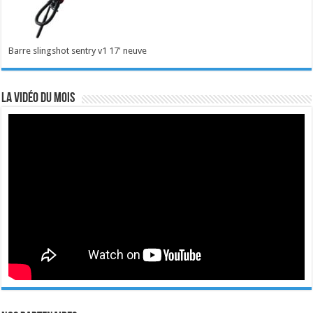
Barre slingshot sentry v1 17' neuve
La vidéo du mois