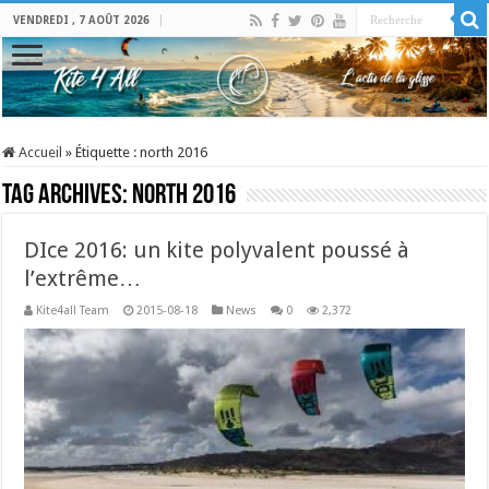
VENDREDI , 7 AOÛT 2026
Accueil
»
Étiquette :
north 2016
Tag Archives:
north 2016
DIce 2016: un kite polyvalent poussé à
l’extrême…
Kite4all Team
2015-08-18
News
0
2,372