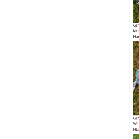
GIN
Kit
Na
GIN
Win
NE