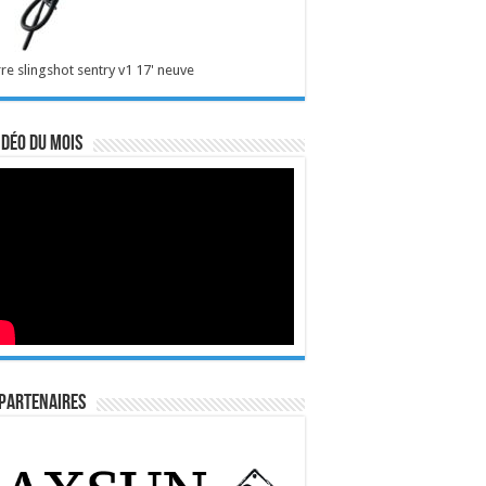
re slingshot sentry v1 17' neuve
idéo du mois
Partenaires