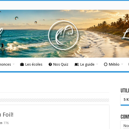
nnonces
Les écoles
Nos Quiz
Le guide
Météo
Util
5 
 Foil!
Con
776
Nom