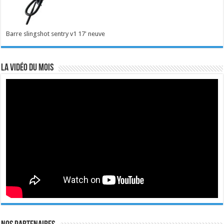
Barre slingshot sentry v1 17' neuve
La vidéo du mois