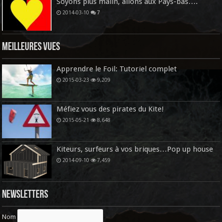
Soyons plus malin, allons aux Pays-bas….
2014-03-10
7
Meilleures vues
Apprendre le Foil: Tutoriel complet
2015-03-23
9,209
Méfiez vous des pirates du Kite!
2015-05-21
8,648
Kiteurs, surfeurs à vos briques…Pop up house
2014-09-10
7,459
Newsletters
Nom