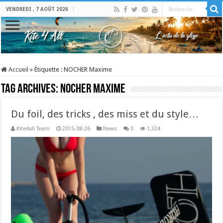
VENDREDI , 7 AOÛT 2026
Accueil
»
Étiquette :
NOCHER Maxime
Tag Archives:
NOCHER Maxime
Du foil, des tricks , des miss et du style…
Kite4all Team
2015-08-26
News
0
1,324