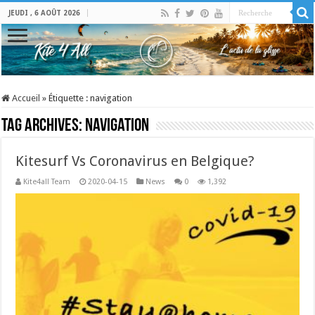
JEUDI , 6 AOÛT 2026
Accueil
»
Étiquette :
navigation
Tag Archives:
navigation
Kitesurf Vs Coronavirus en Belgique?
Kite4all Team
2020-04-15
News
0
1,392