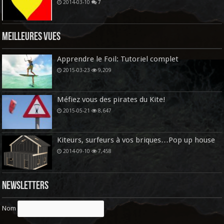
2014-03-10
7
Meilleures vues
Apprendre le Foil: Tutoriel complet
2015-03-23
9,209
Méfiez vous des pirates du Kite!
2015-05-21
8,647
Kiteurs, surfeurs à vos briques…Pop up house
2014-09-10
7,458
Newsletters
Nom