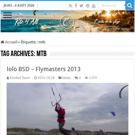
JEUDI , 6 AOÛT 2026
Accueil
»
Étiquette :
mtb
Tag Archives:
mtb
lolo BSD – Flymasters 2013
Kite4all Team
2013-10-28
News
0
1,072