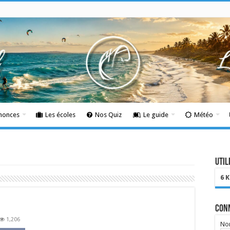
nnonces
Les écoles
Nos Quiz
Le guide
Météo
Util
6 
Con
1,206
Nom