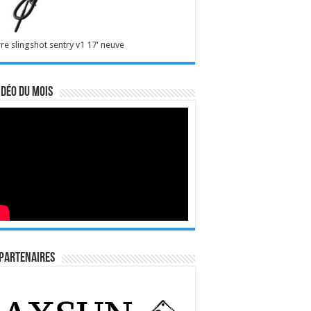
re slingshot sentry v1 17' neuve
idéo du mois
Partenaires