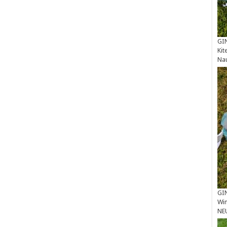
GIN
Kit
Na
GIN
Win
NE