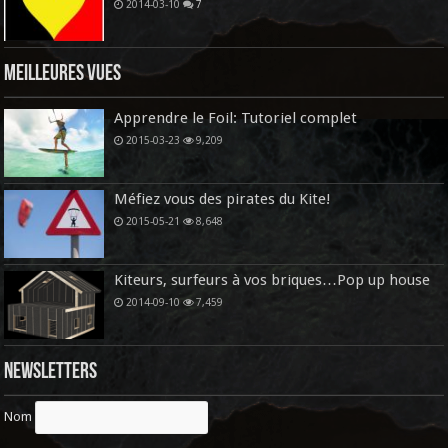
2014-03-10
7
Meilleures vues
Apprendre le Foil: Tutoriel complet
2015-03-23
9,209
Méfiez vous des pirates du Kite!
2015-05-21
8,648
Kiteurs, surfeurs à vos briques…Pop up house
2014-09-10
7,459
Newsletters
Nom