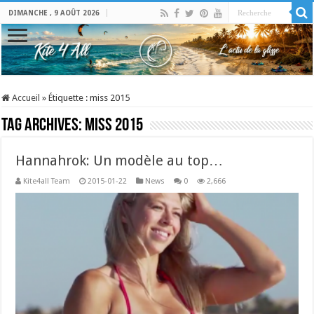
DIMANCHE , 9 AOÛT 2026
Accueil
»
Étiquette :
miss 2015
Tag Archives:
miss 2015
Hannahrok: Un modèle au top…
Kite4all Team
2015-01-22
News
0
2,666