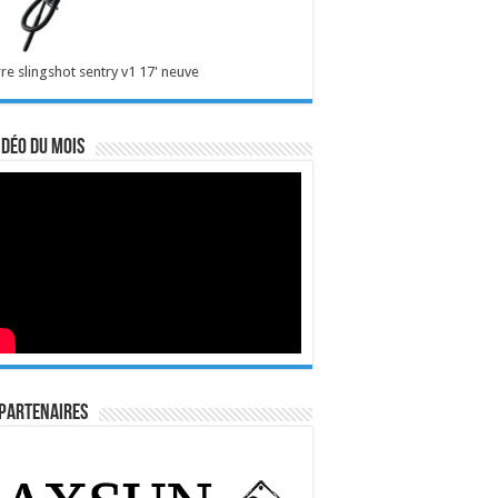
re slingshot sentry v1 17' neuve
idéo du mois
Partenaires