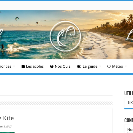
nnonces
Les écoles
Nos Quiz
Le guide
Météo
Util
6 
e Kite
Con
3,637
Nom