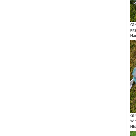
GIN
Kit
Na
GIN
Win
NE