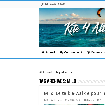
JEUDI , 6 AOÛT 2026
Accueil
Communauté
Petites a
Accueil
»
Étiquette :
milo
Tag Archives:
milo
Milo: Le talkie-walkie pour l
Kite4all Team
2020-11-05
News
1