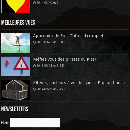
2014-03-10
7
Meilleures vues
Apprendre le Foil: Tutoriel complet
2015-03-23
9,209
Méfiez vous des pirates du Kite!
2015-05-21
8,647
Kiteurs, surfeurs à vos briques…Pop up house
2014-09-10
7,458
Newsletters
Nom