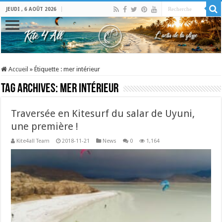
JEUDI , 6 AOÛT 2026
Accueil
»
Étiquette :
mer intérieur
Tag Archives:
mer intérieur
Traversée en Kitesurf du salar de Uyuni,
une première !
Kite4all Team
2018-11-21
News
0
1,164