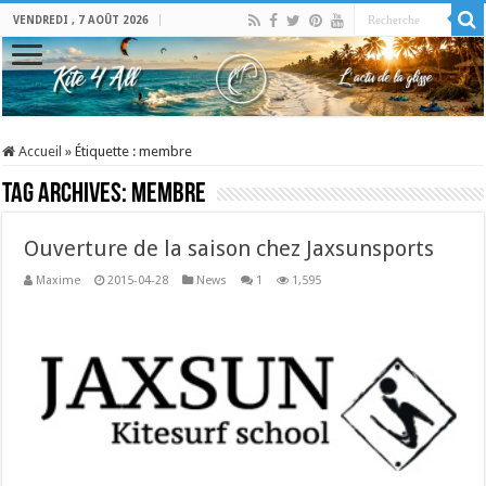
VENDREDI , 7 AOÛT 2026
Accueil
»
Étiquette :
membre
Tag Archives:
membre
Ouverture de la saison chez Jaxsunsports
Maxime
2015-04-28
News
1
1,595