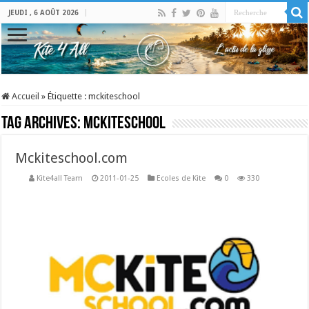
JEUDI , 6 AOÛT 2026
Accueil
»
Étiquette :
mckiteschool
Tag Archives:
mckiteschool
Mckiteschool.com
Kite4all Team
2011-01-25
Ecoles de Kite
0
330