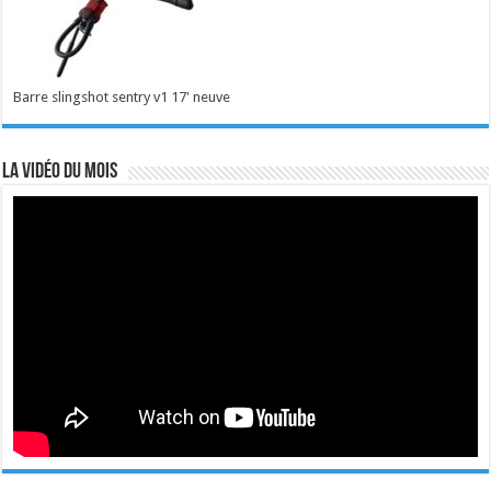
Barre slingshot sentry v1 17' neuve
La vidéo du mois