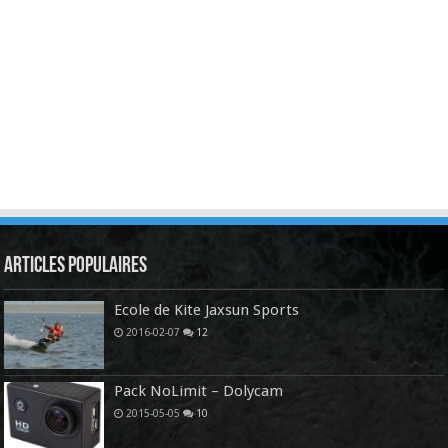
Articles Populaires
Ecole de Kite Jaxsun Sports
2016-02-07
12
Pack NoLimit – Dolycam
2015-05-05
10