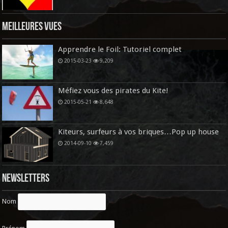
Meilleures vues
Apprendre le Foil: Tutoriel complet
2015-03-23
9,209
Méfiez vous des pirates du Kite!
2015-05-21
8,648
Kiteurs, surfeurs à vos briques…Pop up house
2014-09-10
7,459
Newsletters
Nom