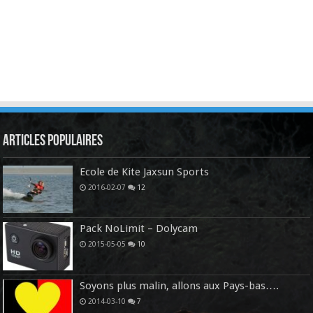
Articles Populaires
Ecole de Kite Jaxsun Sports
2016-02-07
12
Pack NoLimit – Dolycam
2015-05-05
10
Soyons plus malin, allons aux Pays-bas….
2014-03-10
7