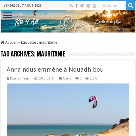
VENDREDI , 7 AOÛT 2026
Accueil
»
Étiquette :
mauritanie
Tag Archives:
mauritanie
Anna nous emmène à Nouadhibou
Kite4all Team
2015-03-31
News
0
3,573