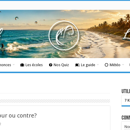
nnonces
Les écoles
Nos Quiz
Le guide
Météo
Util
7 
our ou contre?
Con
2
Nom