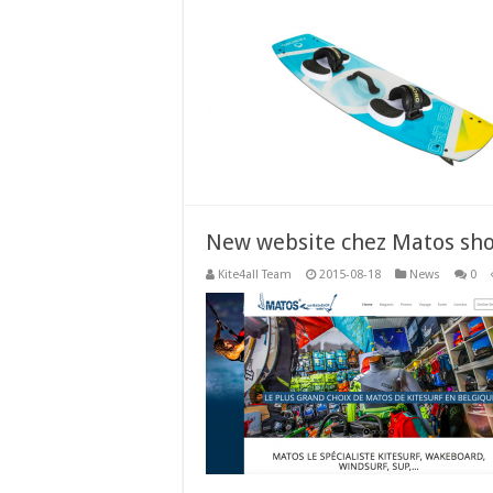
New website chez Matos sh
Kite4all Team
2015-08-18
News
0