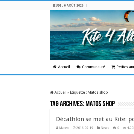
JEUDI , 6 AOÛT 2026
Accueil
Communauté
Petites a
Accueil
»
Étiquette :
Matos shop
Tag Archives:
Matos shop
Décathlon se met au Kite: p
Mateo
2016-07-19
News
0
4,20