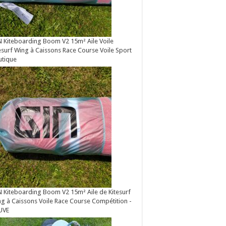
 Kiteboarding Boom V2 15m² Aile Voile
esurf Wing à Caissons Race Course Voile Sport
utique
 Kiteboarding Boom V2 15m² Aile de Kitesurf
g à Caissons Voile Race Course Compétition -
UVE