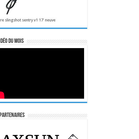
re slingshot sentry v1 17' neuve
idéo du mois
Partenaires