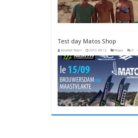
Test day Matos Shop
Kite4all Team
2013-09-12
News
0