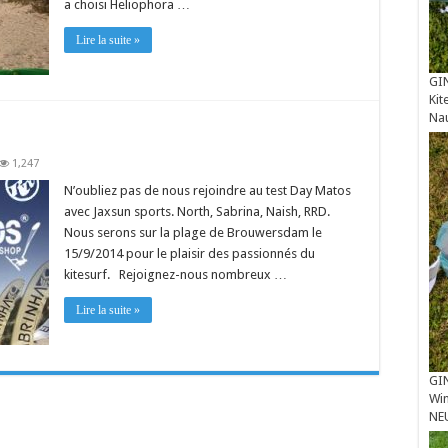
a choisi Heliophora …
Lire la suite »
GIN
Kit
Na
1,247
N’oubliez pas de nous rejoindre au test Day Matos
avec Jaxsun sports. North, Sabrina, Naish, RRD.
Nous serons sur la plage de Brouwersdam le
15/9/2014 pour le plaisir des passionnés du
kitesurf. Rejoignez-nous nombreux …
Lire la suite »
GIN
Win
NE