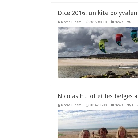
DIce 2016: un kite polyvale
Kite4all Team
2015-08-18
News
0
Nicolas Hulot et les belges 
Kite4all Team
2014-11-08
News
1