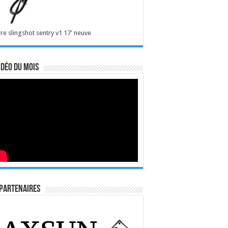
re slingshot sentry v1 17' neuve
idéo du mois
Partenaires