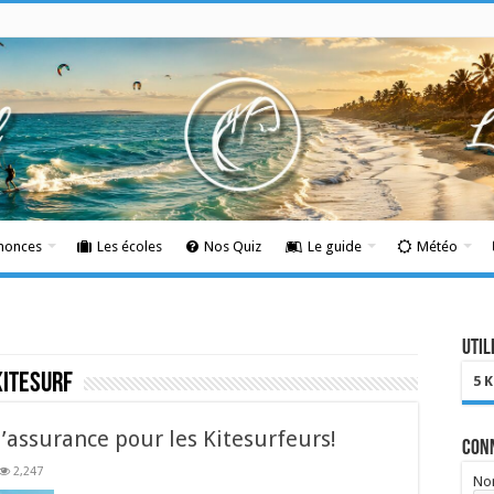
nnonces
Les écoles
Nos Quiz
Le guide
Météo
Util
itesurf
5 
l’assurance pour les Kitesurfeurs!
Con
2,247
Nom