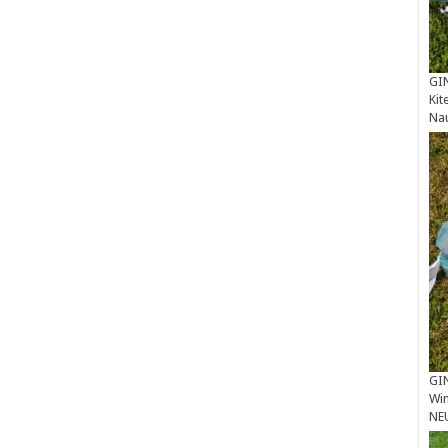
GIN
Kit
Na
GIN
Win
NE