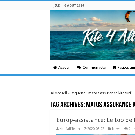
JEUDI , 6 AOÛT 2026
Accueil
Communauté
Petites a
Accueil
»
Étiquette :
matos assurance kitesurf
Tag Archives:
matos assurance k
Europ-assistance: Le top de 
Kite4all Team
2020-05-22
News
0