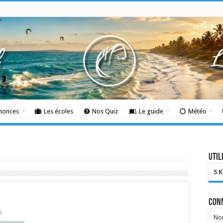
nnonces
Les écoles
Nos Quiz
Le guide
Météo
Util
5 
Con
6
Nom