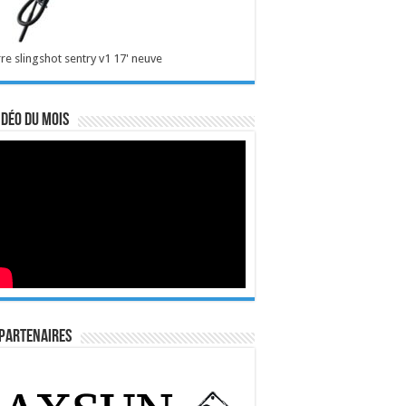
re slingshot sentry v1 17' neuve
idéo du mois
Partenaires