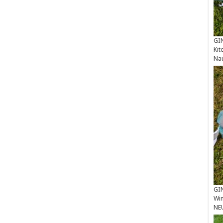
GIN
Kit
Na
GIN
Win
NE