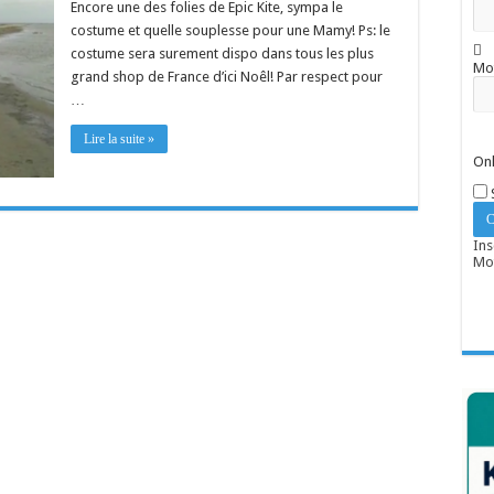
Encore une des folies de Epic Kite, sympa le
costume et quelle souplesse pour une Mamy! Ps: le
costume sera surement dispo dans tous les plus
Mo
grand shop de France d’ici Noêl! Par respect pour
…
Lire la suite »
Onl
Ins
Mot