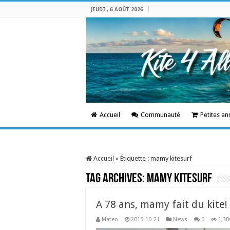
JEUDI , 6 AOÛT 2026
Accueil
Communauté
Petites a
Accueil
»
Étiquette :
mamy kitesurf
Tag Archives:
mamy kitesurf
A 78 ans, mamy fait du kite!
Mateo
2015-10-21
News
0
1,30