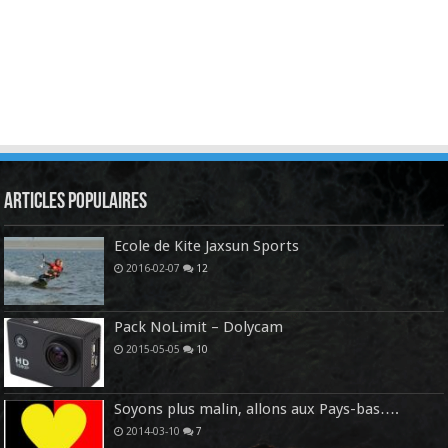
Articles Populaires
Ecole de Kite Jaxsun Sports
2016-02-07
12
Pack NoLimit – Dolycam
2015-05-05
10
Soyons plus malin, allons aux Pays-bas….
2014-03-10
7