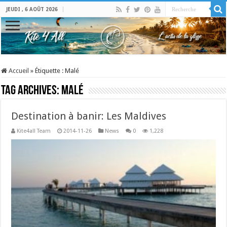
JEUDI , 6 AOÛT 2026
Accueil
»
Étiquette :
Malé
Tag Archives:
Malé
Destination à banir: Les Maldives
Kite4all Team
2014-11-26
News
0
1,228